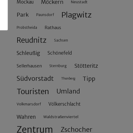
Möckern
Mockau
Neustadt
Plagwitz
Park
Paunsdorf
Rathaus
Probstheida
Reudnitz
Sachsen
Schleußig
Schönefeld
Stötteritz
Sellerhausen
Sternburg
Südvorstadt
Tipp
Thonberg
Touristen
Umland
Völkerschlacht
Volkmarsdorf
Wahren
Waldstraßenviertel
Zentrum
Zschocher