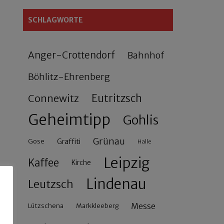
SCHLAGWORTE
Anger-Crottendorf
Bahnhof
Böhlitz-Ehrenberg
Connewitz
Eutritzsch
Geheimtipp
Gohlis
Grünau
Gose
Graffiti
Halle
Leipzig
Kaffee
Kirche
Lindenau
Leutzsch
Messe
Lützschena
Markkleeberg