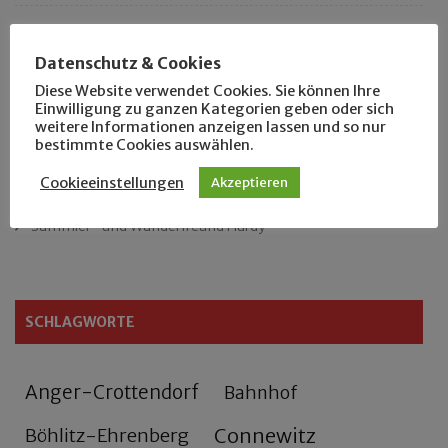
Das neue Eutritzsch-Buch
Datenschutz & Cookies
Der Leipziger Schmiedetag von 1904
Diese Website verwendet Cookies. Sie können Ihre
Einwilligung zu ganzen Kategorien geben oder sich
weitere Informationen anzeigen lassen und so nur
Rennfahrer in Schönefeld und Zschocher
bestimmte Cookies auswählen.
Zu Fuß durch Anger-Crottendorf
Cookieeinstellungen
Akzeptieren
Sammler- und Wanderfreund Hardy
SCHLAGWORTE
Anger-Crottendorf
Bahnhof
Connewitz
Böhlitz-Ehrenberg