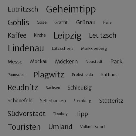
Geheimtipp
Eutritzsch
Gohlis
Grünau
Gose
Graffiti
Halle
Leipzig
Leutzsch
Kaffee
Kirche
Lindenau
Lützschena
Markkleeberg
Möckern
Park
Messe
Mockau
Neustadt
Plagwitz
Rathaus
Paunsdorf
Probstheida
Reudnitz
Schleußig
Sachsen
Stötteritz
Schönefeld
Sellerhausen
Sternburg
Südvorstadt
Tipp
Thonberg
Touristen
Umland
Volkmarsdorf