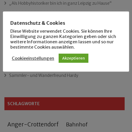
„Als Hobbyhistoriker bin ich in ganz Leipzig zu Hause“
Das neue Eutritzsch-Buch
Datenschutz & Cookies
Diese Website verwendet Cookies. Sie können Ihre
Der Leipziger Schmiedetag von 1904
Einwilligung zu ganzen Kategorien geben oder sich
weitere Informationen anzeigen lassen und so nur
Rennfahrer in Schönefeld und Zschocher
bestimmte Cookies auswählen.
Cookieeinstellungen
Akzeptieren
Zu Fuß durch Anger-Crottendorf
Sammler- und Wanderfreund Hardy
SCHLAGWORTE
Anger-Crottendorf
Bahnhof