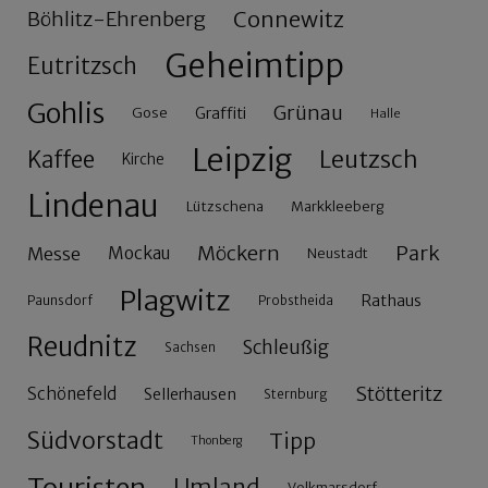
Connewitz
Böhlitz-Ehrenberg
Geheimtipp
Eutritzsch
Gohlis
Grünau
Gose
Graffiti
Halle
Leipzig
Leutzsch
Kaffee
Kirche
Lindenau
Lützschena
Markkleeberg
Möckern
Park
Messe
Mockau
Neustadt
Plagwitz
Rathaus
Paunsdorf
Probstheida
Reudnitz
Schleußig
Sachsen
Stötteritz
Schönefeld
Sellerhausen
Sternburg
Südvorstadt
Tipp
Thonberg
Umland
Volkmarsdorf