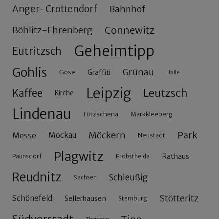
Anger-Crottendorf
Bahnhof
Connewitz
Böhlitz-Ehrenberg
Geheimtipp
Eutritzsch
Gohlis
Grünau
Gose
Graffiti
Halle
Leipzig
Leutzsch
Kaffee
Kirche
Lindenau
Lützschena
Markkleeberg
Möckern
Park
Messe
Mockau
Neustadt
Plagwitz
Rathaus
Paunsdorf
Probstheida
Reudnitz
Schleußig
Sachsen
Stötteritz
Schönefeld
Sellerhausen
Sternburg