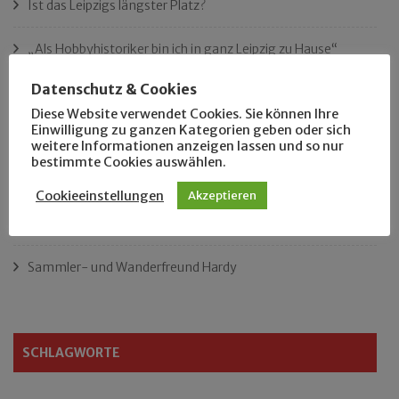
Ist das Leipzigs längster Platz?
„Als Hobbyhistoriker bin ich in ganz Leipzig zu Hause“
Datenschutz & Cookies
Das neue Eutritzsch-Buch
Diese Website verwendet Cookies. Sie können Ihre
Einwilligung zu ganzen Kategorien geben oder sich
Der Leipziger Schmiedetag von 1904
weitere Informationen anzeigen lassen und so nur
bestimmte Cookies auswählen.
Rennfahrer in Schönefeld und Zschocher
Cookieeinstellungen
Akzeptieren
Zu Fuß durch Anger-Crottendorf
Sammler- und Wanderfreund Hardy
SCHLAGWORTE