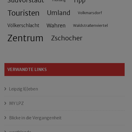
Südvorstadt
Tipp
Thonberg
Touristen
Umland
Volkmarsdorf
Wahren
Völkerschlacht
Waldstraßenviertel
Zentrum
Zschocher
VERWANDTE LINKS
Leipzig l(i)eben
MY LPZ
Blicke in die Vergangenheit