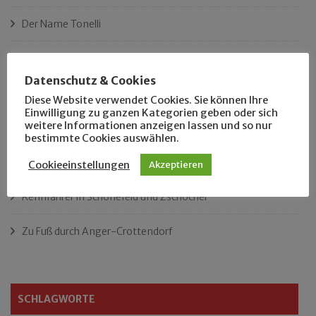
Der Name Tonelli
Ist das Leipzigs längster Platz?
Datenschutz & Cookies
„Als Hobbyhistoriker bin ich in ganz Leipzig zu Hause“
Diese Website verwendet Cookies. Sie können Ihre
Einwilligung zu ganzen Kategorien geben oder sich
weitere Informationen anzeigen lassen und so nur
Das neue Eutritzsch-Buch
bestimmte Cookies auswählen.
Der Leipziger Schmiedetag von 1904
Cookieeinstellungen
Akzeptieren
Rennfahrer in Schönefeld und Zschocher
Zu Fuß durch Anger-Crottendorf
SCHLAGWORTE