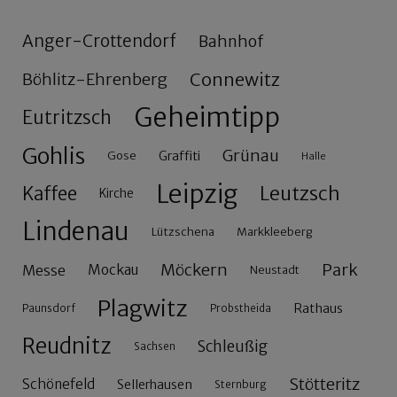
Anger-Crottendorf
Bahnhof
Connewitz
Böhlitz-Ehrenberg
Geheimtipp
Eutritzsch
Gohlis
Grünau
Gose
Graffiti
Halle
Leipzig
Leutzsch
Kaffee
Kirche
Lindenau
Lützschena
Markkleeberg
Möckern
Park
Messe
Mockau
Neustadt
Plagwitz
Rathaus
Paunsdorf
Probstheida
Reudnitz
Schleußig
Sachsen
Stötteritz
Schönefeld
Sellerhausen
Sternburg