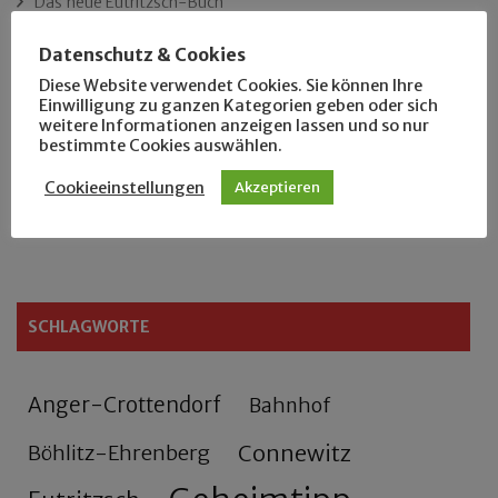
Das neue Eutritzsch-Buch
Datenschutz & Cookies
Der Leipziger Schmiedetag von 1904
Diese Website verwendet Cookies. Sie können Ihre
Einwilligung zu ganzen Kategorien geben oder sich
Rennfahrer in Schönefeld und Zschocher
weitere Informationen anzeigen lassen und so nur
bestimmte Cookies auswählen.
Zu Fuß durch Anger-Crottendorf
Cookieeinstellungen
Akzeptieren
Sammler- und Wanderfreund Hardy
SCHLAGWORTE
Anger-Crottendorf
Bahnhof
Connewitz
Böhlitz-Ehrenberg