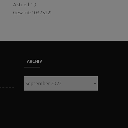
Aktuell: 19
Gesamt: 10373221
ARCHIV
Archiv