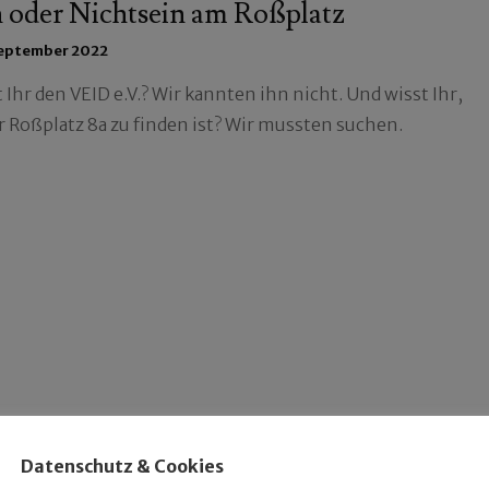
n oder Nichtsein am Roßplatz
September 2022
Ihr den VEID e.V.? Wir kannten ihn nicht. Und wisst Ihr,
r Roßplatz 8a zu finden ist? Wir mussten suchen.
Datenschutz & Cookies