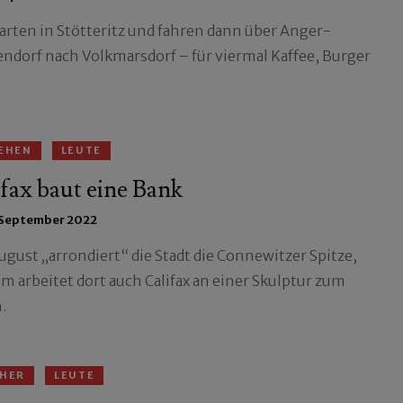
tarten in Stötteritz und fahren dann über Anger-
endorf nach Volkmarsdorf – für viermal Kaffee, Burger
EHEN
LEUTE
fax baut eine Bank
 September 2022
ugust „arrondiert“ die Stadt die Connewitzer Spitze,
em arbeitet dort auch Califax an einer Skulptur zum
.
HER
LEUTE