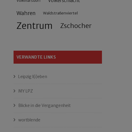
Völkerschlacht
Volkmarsdorf
Wahren
Waldstraßenviertel
Zentrum
Zschocher
VERWANDTE LINKS
Leipzig l(i)eben
MY LPZ
Blicke in die Vergangenheit
wortblende