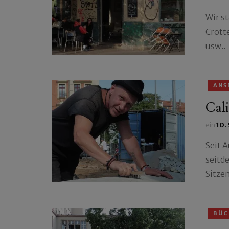
Wir s
Crott
usw..
ANS
Cali
ein
10.
Seit A
seitd
Sitzen
BÜC