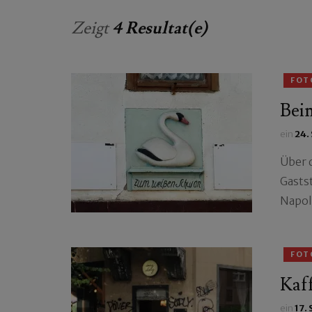
Zeigt
4 Resultat(e)
FOT
Bei
ein
24.
Über 
Gasts
Napol
FOT
Kaff
ein
17.