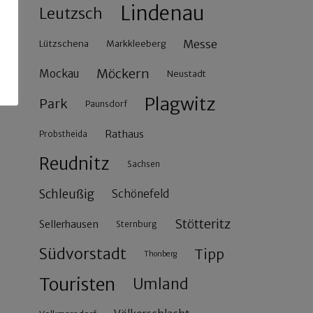
Lindenau
Leutzsch
Messe
Lützschena
Markkleeberg
Möckern
Mockau
Neustadt
Plagwitz
Park
Paunsdorf
Rathaus
Probstheida
Reudnitz
Sachsen
Schleußig
Schönefeld
Stötteritz
Sellerhausen
Sternburg
Südvorstadt
Tipp
Thonberg
Touristen
Umland