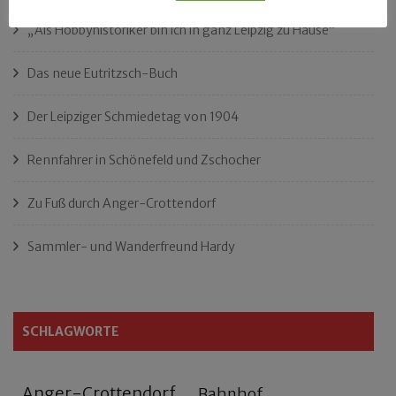
„Als Hobbyhistoriker bin ich in ganz Leipzig zu Hause“
Das neue Eutritzsch-Buch
Der Leipziger Schmiedetag von 1904
Rennfahrer in Schönefeld und Zschocher
Zu Fuß durch Anger-Crottendorf
Sammler- und Wanderfreund Hardy
SCHLAGWORTE
Anger-Crottendorf
Bahnhof