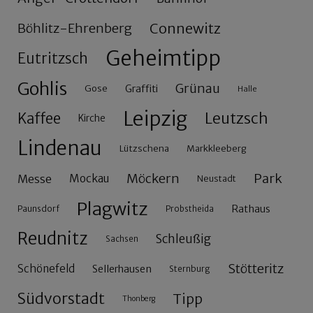
Connewitz
Böhlitz-Ehrenberg
Geheimtipp
Eutritzsch
Gohlis
Grünau
Gose
Graffiti
Halle
Leipzig
Leutzsch
Kaffee
Kirche
Lindenau
Lützschena
Markkleeberg
Möckern
Park
Messe
Mockau
Neustadt
Plagwitz
Rathaus
Paunsdorf
Probstheida
Reudnitz
Schleußig
Sachsen
Stötteritz
Schönefeld
Sellerhausen
Sternburg
Südvorstadt
Tipp
Thonberg