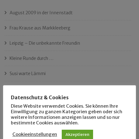
August 2009 in der Innenstadt
Frau Krause aus Markkleeberg
Leipzig – Die unbekannte Freundin
Kleine Runde durch …
Susi warte Lämmi
Langzeitbeobachtung Lützner Straße
Datenschutz & Cookies
Klassefahrer Edgar Krannich
Diese Website verwendet Cookies. Sie können Ihre
Einwilligung zu ganzen Kategorien geben oder sich
weitere Informationen anzeigen lassen und so nur
Der Name Tonelli
bestimmte Cookies auswählen.
Ist das Leipzigs längster Platz?
Cookieeinstellungen
Akzeptieren