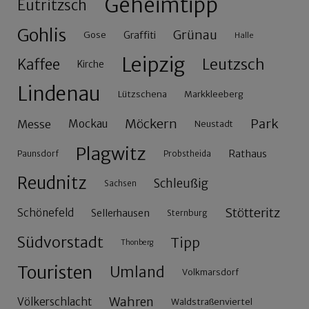
Geheimtipp
Eutritzsch
Gohlis
Grünau
Gose
Graffiti
Halle
Leipzig
Leutzsch
Kaffee
Kirche
Lindenau
Lützschena
Markkleeberg
Möckern
Park
Messe
Mockau
Neustadt
Plagwitz
Rathaus
Paunsdorf
Probstheida
Reudnitz
Schleußig
Sachsen
Stötteritz
Schönefeld
Sellerhausen
Sternburg
Südvorstadt
Tipp
Thonberg
Touristen
Umland
Volkmarsdorf
Wahren
Völkerschlacht
Waldstraßenviertel