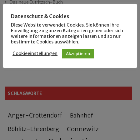
Das neue Eutritzsch-Buch
Datenschutz & Cookies
Der Leipziger Schmiedetag von 1904
Diese Website verwendet Cookies. Sie können Ihre
Einwilligung zu ganzen Kategorien geben oder sich
Rennfahrer in Schönefeld und Zschocher
weitere Informationen anzeigen lassen und so nur
bestimmte Cookies auswählen.
Zu Fuß durch Anger-Crottendorf
Cookieeinstellungen
Akzeptieren
Sammler- und Wanderfreund Hardy
SCHLAGWORTE
Anger-Crottendorf
Bahnhof
Connewitz
Böhlitz-Ehrenberg