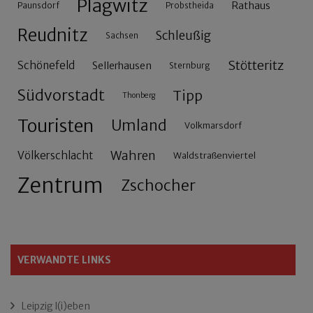
Plagwitz
Rathaus
Paunsdorf
Probstheida
Reudnitz
Schleußig
Sachsen
Stötteritz
Schönefeld
Sellerhausen
Sternburg
Südvorstadt
Tipp
Thonberg
Touristen
Umland
Volkmarsdorf
Wahren
Völkerschlacht
Waldstraßenviertel
Zentrum
Zschocher
VERWANDTE LINKS
Leipzig l(i)eben