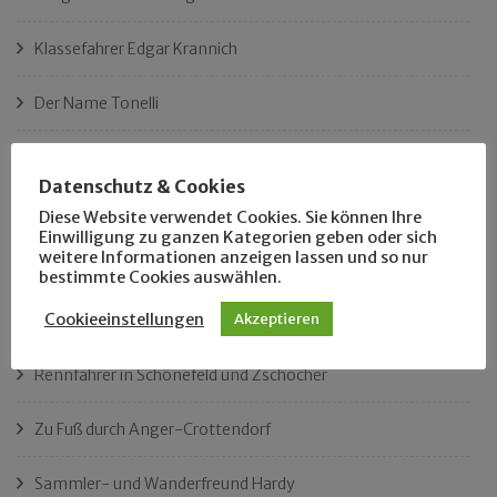
Klassefahrer Edgar Krannich
Der Name Tonelli
Ist das Leipzigs längster Platz?
Datenschutz & Cookies
„Als Hobbyhistoriker bin ich in ganz Leipzig zu Hause“
Diese Website verwendet Cookies. Sie können Ihre
Einwilligung zu ganzen Kategorien geben oder sich
weitere Informationen anzeigen lassen und so nur
Das neue Eutritzsch-Buch
bestimmte Cookies auswählen.
Cookieeinstellungen
Akzeptieren
Der Leipziger Schmiedetag von 1904
Rennfahrer in Schönefeld und Zschocher
Zu Fuß durch Anger-Crottendorf
Sammler- und Wanderfreund Hardy