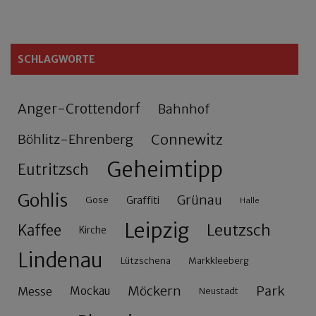
SCHLAGWORTE
Anger-Crottendorf
Bahnhof
Connewitz
Böhlitz-Ehrenberg
Geheimtipp
Eutritzsch
Gohlis
Grünau
Gose
Graffiti
Halle
Leipzig
Leutzsch
Kaffee
Kirche
Lindenau
Lützschena
Markkleeberg
Möckern
Park
Messe
Mockau
Neustadt