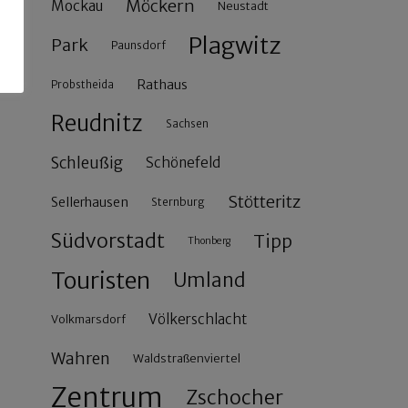
Möckern
Mockau
Neustadt
Plagwitz
Park
Paunsdorf
Rathaus
Probstheida
Reudnitz
Sachsen
Schleußig
Schönefeld
Stötteritz
Sellerhausen
Sternburg
Südvorstadt
Tipp
Thonberg
Touristen
Umland
Völkerschlacht
Volkmarsdorf
Wahren
Waldstraßenviertel
Zentrum
Zschocher