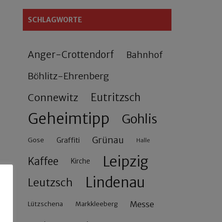
SCHLAGWORTE
Anger-Crottendorf
Bahnhof
Böhlitz-Ehrenberg
Connewitz
Eutritzsch
Geheimtipp
Gohlis
Grünau
Gose
Graffiti
Halle
Leipzig
Kaffee
Kirche
Lindenau
Leutzsch
Messe
Lützschena
Markkleeberg