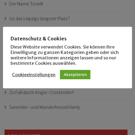
Der Name Tonelli
Ist das Leipzigs längster Platz?
„Als Hobbyhistoriker bin ich in ganz Leipzig zu Hause“
Datenschutz & Cookies
Diese Website verwendet Cookies. Sie können Ihre
Das neue Eutritzsch-Buch
Einwilligung zu ganzen Kategorien geben oder sich
weitere Informationen anzeigen lassen und so nur
Der Leipziger Schmiedetag von 1904
bestimmte Cookies auswählen.
Cookieeinstellungen
Akzeptieren
Rennfahrer in Schönefeld und Zschocher
Zu Fuß durch Anger-Crottendorf
Sammler- und Wanderfreund Hardy