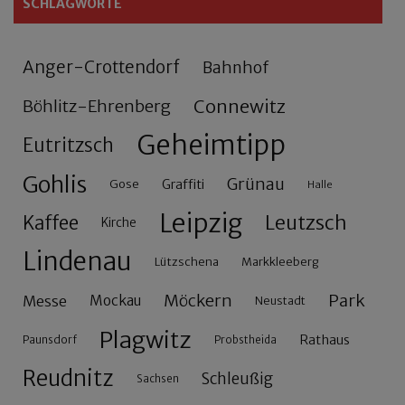
SCHLAGWORTE
Anger-Crottendorf
Bahnhof
Connewitz
Böhlitz-Ehrenberg
Geheimtipp
Eutritzsch
Gohlis
Grünau
Gose
Graffiti
Halle
Leipzig
Leutzsch
Kaffee
Kirche
Lindenau
Lützschena
Markkleeberg
Möckern
Park
Messe
Mockau
Neustadt
Plagwitz
Rathaus
Paunsdorf
Probstheida
Reudnitz
Schleußig
Sachsen