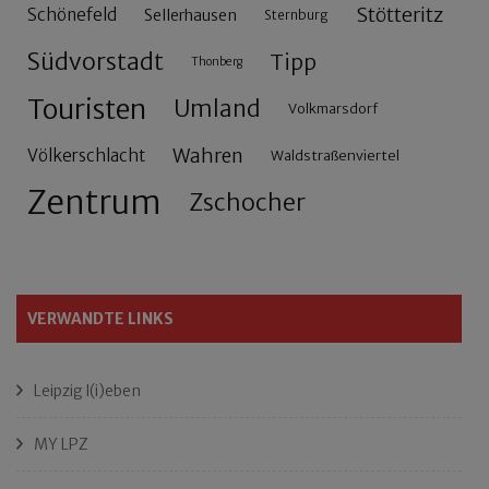
Stötteritz
Schönefeld
Sellerhausen
Sternburg
Südvorstadt
Tipp
Thonberg
Touristen
Umland
Volkmarsdorf
Wahren
Völkerschlacht
Waldstraßenviertel
Zentrum
Zschocher
VERWANDTE LINKS
Leipzig l(i)eben
MY LPZ