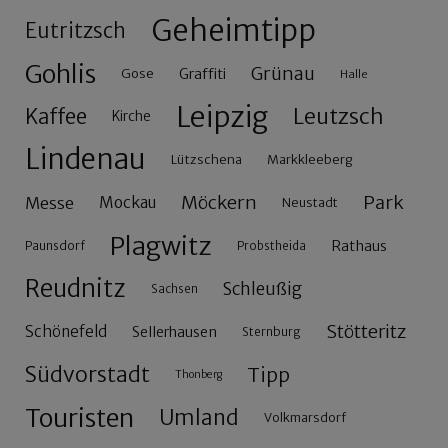
Geheimtipp
Eutritzsch
Gohlis
Grünau
Gose
Graffiti
Halle
Leipzig
Leutzsch
Kaffee
Kirche
Lindenau
Lützschena
Markkleeberg
Möckern
Park
Messe
Mockau
Neustadt
Plagwitz
Rathaus
Paunsdorf
Probstheida
Reudnitz
Schleußig
Sachsen
Stötteritz
Schönefeld
Sellerhausen
Sternburg
Südvorstadt
Tipp
Thonberg
Touristen
Umland
Volkmarsdorf