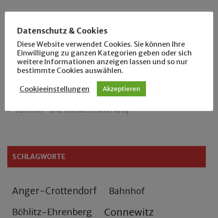
Das neue Eutritzsch-Buch
Datenschutz & Cookies
Der Leipziger Schmiedetag von 1904
Diese Website verwendet Cookies. Sie können Ihre
Einwilligung zu ganzen Kategorien geben oder sich
weitere Informationen anzeigen lassen und so nur
Rennfahrer in Schönefeld und Zschocher
bestimmte Cookies auswählen.
Zu Fuß durch Anger-Crottendorf
Cookieeinstellungen
Akzeptieren
Sammler- und Wanderfreund Hardy
SCHLAGWORTE
Anger-Crottendorf
Bahnhof
Connewitz
Böhlitz-Ehrenberg