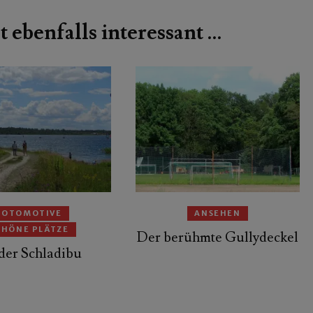
t ebenfalls interessant …
FOTOMOTIVE
ANSEHEN
CHÖNE PLÄTZE
Der berühmte Gullydeckel
der Schladibu