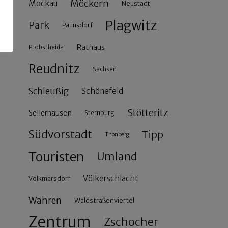
Möckern
Mockau
Neustadt
Plagwitz
Park
Paunsdorf
Rathaus
Probstheida
Reudnitz
Sachsen
Schleußig
Schönefeld
Stötteritz
Sellerhausen
Sternburg
Südvorstadt
Tipp
Thonberg
Touristen
Umland
Völkerschlacht
Volkmarsdorf
Wahren
Waldstraßenviertel
Zentrum
Zschocher