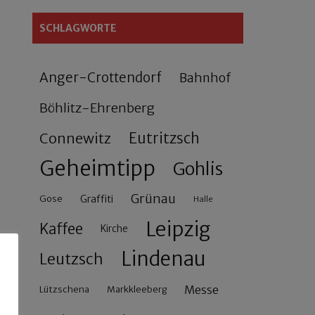
SCHLAGWORTE
Anger-Crottendorf
Bahnhof
Böhlitz-Ehrenberg
Connewitz
Eutritzsch
Geheimtipp
Gohlis
Grünau
Gose
Graffiti
Halle
Leipzig
Kaffee
Kirche
Lindenau
Leutzsch
Messe
Lützschena
Markkleeberg