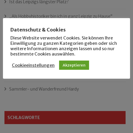
Ist das Leipzigs längster Platz?
„Als Hobbyhistoriker bin ich in ganz Leipzig zu Hause“
Datenschutz & Cookies
Das neue Eutritzsch-Buch
Diese Website verwendet Cookies. Sie können Ihre
Einwilligung zu ganzen Kategorien geben oder sich
Der Leipziger Schmiedetag von 1904
weitere Informationen anzeigen lassen und so nur
bestimmte Cookies auswählen.
Rennfahrer in Schönefeld und Zschocher
Cookieeinstellungen
Akzeptieren
Zu Fuß durch Anger-Crottendorf
Sammler- und Wanderfreund Hardy
SCHLAGWORTE