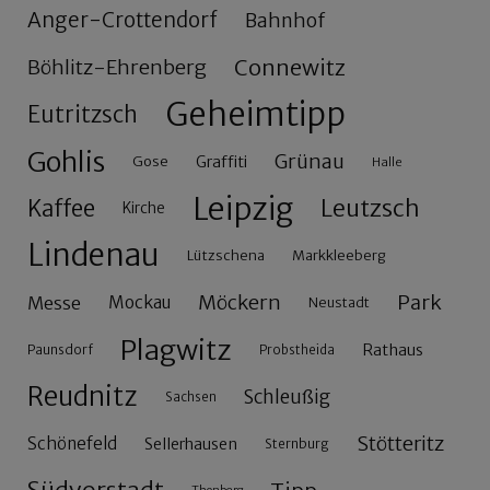
Anger-Crottendorf
Bahnhof
Connewitz
Böhlitz-Ehrenberg
Geheimtipp
Eutritzsch
Gohlis
Grünau
Gose
Graffiti
Halle
Leipzig
Leutzsch
Kaffee
Kirche
Lindenau
Lützschena
Markkleeberg
Möckern
Park
Messe
Mockau
Neustadt
Plagwitz
Rathaus
Paunsdorf
Probstheida
Reudnitz
Schleußig
Sachsen
Stötteritz
Schönefeld
Sellerhausen
Sternburg