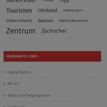
Südvorstadt
Tipp
Thonberg
Touristen
Umland
Volkmarsdorf
Wahren
Völkerschlacht
Waldstraßenviertel
Zentrum
Zschocher
VERWANDTE LINKS
Leipzig l(i)eben
MY LPZ
Blicke in die Vergangenheit