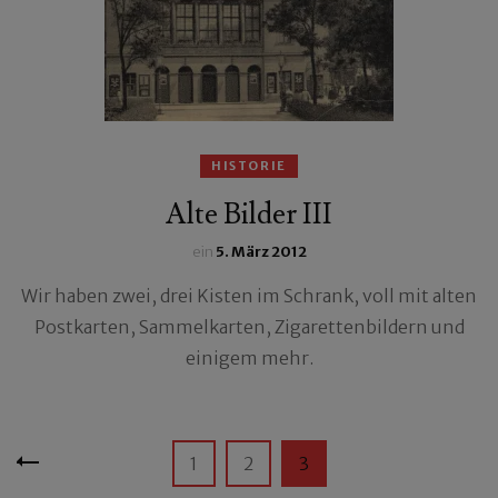
HISTORIE
Alte Bilder III
ein
5. März 2012
Wir haben zwei, drei Kisten im Schrank, voll mit alten
Postkarten, Sammelkarten, Zigarettenbildern und
einigem mehr.
Seitennummerierung
Seite
Seite
Seite
1
2
3
der