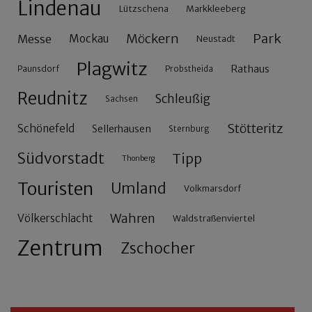
Lindenau
Lützschena
Markkleeberg
Möckern
Park
Messe
Mockau
Neustadt
Plagwitz
Rathaus
Paunsdorf
Probstheida
Reudnitz
Schleußig
Sachsen
Stötteritz
Schönefeld
Sellerhausen
Sternburg
Südvorstadt
Tipp
Thonberg
Touristen
Umland
Volkmarsdorf
Wahren
Völkerschlacht
Waldstraßenviertel
Zentrum
Zschocher