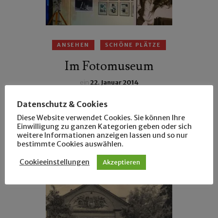
ANSEHEN
SCHÖNE PLÄTZE
Im Fotomuseum
ein
22. Januar 2014
Herrliche Hinterhofszenen und Omis im
Datenschutz & Cookies
Hochhauscafé begeisterten uns im Fotomuseum auf
Diese Website verwendet Cookies. Sie können Ihre
Einwilligung zu ganzen Kategorien geben oder sich
der Agra, das mit und ohne Günter Rösslers
weitere Informationen anzeigen lassen und so nur
Aktaufnahmen ein lohnendes Ziel ist.
bestimmte Cookies auswählen.
Cookieeinstellungen
Akzeptieren