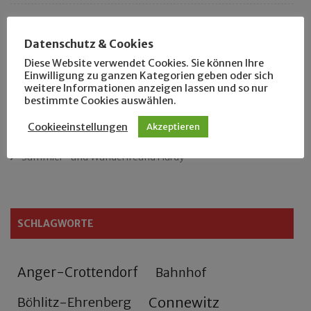
Das neue Eutritzsch-Buch
Datenschutz & Cookies
Der Leipziger Schmiedetag von 1904
Diese Website verwendet Cookies. Sie können Ihre
Einwilligung zu ganzen Kategorien geben oder sich
weitere Informationen anzeigen lassen und so nur
Rennfahrer in Schönefeld und Zschocher
bestimmte Cookies auswählen.
Zu Fuß durch Anger-Crottendorf
Cookieeinstellungen
Akzeptieren
Sammler- und Wanderfreund Hardy
SCHLAGWORTE
Anger-Crottendorf
Bahnhof
Connewitz
Böhlitz-Ehrenberg