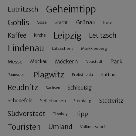
Geheimtipp
Eutritzsch
Gohlis
Grünau
Gose
Graffiti
Halle
Leipzig
Leutzsch
Kaffee
Kirche
Lindenau
Lützschena
Markkleeberg
Möckern
Park
Messe
Mockau
Neustadt
Plagwitz
Rathaus
Paunsdorf
Probstheida
Reudnitz
Schleußig
Sachsen
Stötteritz
Schönefeld
Sellerhausen
Sternburg
Südvorstadt
Tipp
Thonberg
Touristen
Umland
Volkmarsdorf