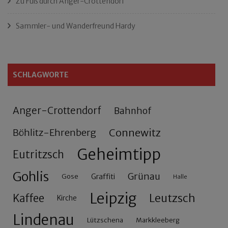
Zu Fuß durch Anger-Crottendorf
Sammler- und Wanderfreund Hardy
SCHLAGWORTE
Anger-Crottendorf
Bahnhof
Connewitz
Böhlitz-Ehrenberg
Geheimtipp
Eutritzsch
Gohlis
Grünau
Gose
Graffiti
Halle
Leipzig
Leutzsch
Kaffee
Kirche
Lindenau
Lützschena
Markkleeberg