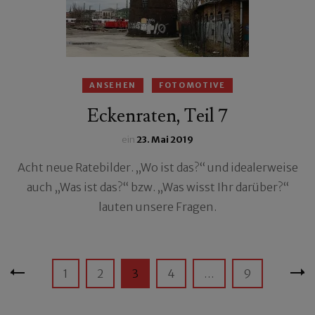
ANSEHEN
FOTOMOTIVE
Eckenraten, Teil 7
ein
23. Mai 2019
Acht neue Ratebilder. „Wo ist das?“ und idealerweise
auch „Was ist das?“ bzw. „Was wisst Ihr darüber?“
lauten unsere Fragen.
Seitennummerierung
Seite
Seite
Seite
Seite
Seite
1
2
3
4
…
9
der
Beiträge