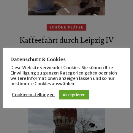
SCHÖNE PLÄTZE
Kaffeefahrt durch Leipzig IV
ein
16. November 2019
Datenschutz & Cookies
Neu am westlichen Rande der Stadt ist das Café
Diese Website verwendet Cookies. Sie können Ihre
Wachberg, es hat erst seit wenigen Tagen geöffnet
Einwilligung zu ganzen Kategorien geben oder sich
weitere Informationen anzeigen lassen und so nur
und noch keine Internetseite.
bestimmte Cookies auswählen.
Cookieeinstellungen
Akzeptieren