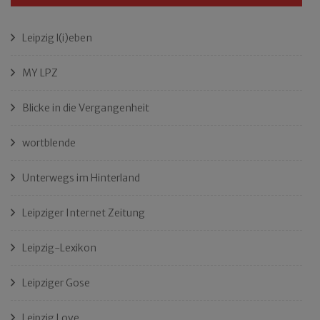
Leipzig l(i)eben
MY LPZ
Blicke in die Vergangenheit
wortblende
Unterwegs im Hinterland
Leipziger Internet Zeitung
Leipzig-Lexikon
Leipziger Gose
Leipzig Love