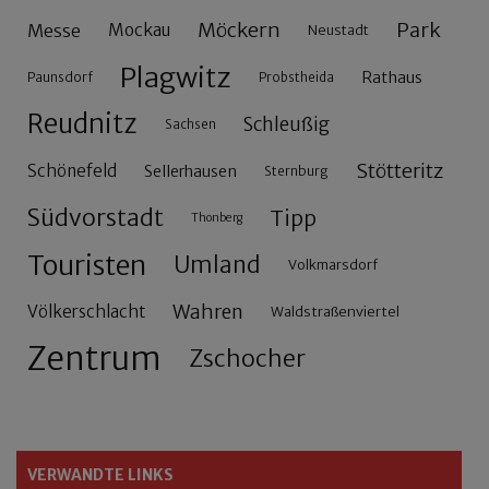
Möckern
Park
Messe
Mockau
Neustadt
Plagwitz
Rathaus
Paunsdorf
Probstheida
Reudnitz
Schleußig
Sachsen
Stötteritz
Schönefeld
Sellerhausen
Sternburg
Südvorstadt
Tipp
Thonberg
Touristen
Umland
Volkmarsdorf
Wahren
Völkerschlacht
Waldstraßenviertel
Zentrum
Zschocher
VERWANDTE LINKS