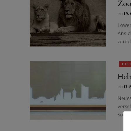
Zoo
ein
19.
Löwen
Ansic
zurüc
HIS
Hel
ein
13.
Neues
versc
Sohn 