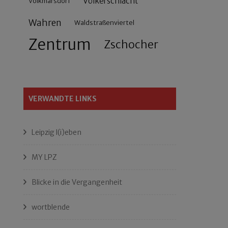
Völkerschlacht
Volkmarsdorf
Wahren
Waldstraßenviertel
Zentrum
Zschocher
VERWANDTE LINKS
Leipzig l(i)eben
MY LPZ
Blicke in die Vergangenheit
wortblende