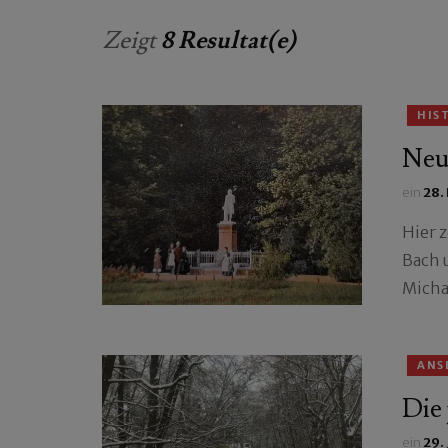
Zeigt
8 Resultat(e)
HIS
Neu
ein
28.
Hier 
Bach 
Micha
ANS
Die 
ein
29.