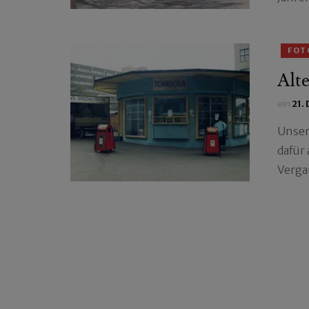
FOT
Alte
ein
21.
Unser
dafür
Verga