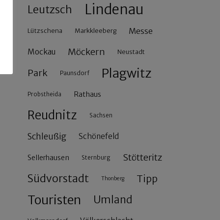
Lindenau
Leutzsch
Messe
Lützschena
Markkleeberg
Möckern
Mockau
Neustadt
Plagwitz
Park
Paunsdorf
Rathaus
Probstheida
Reudnitz
Sachsen
Schleußig
Schönefeld
Stötteritz
Sellerhausen
Sternburg
Südvorstadt
Tipp
Thonberg
Touristen
Umland