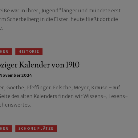
leiße war in ihrer „Jugend“ länger und mündete erst
m Scherbelberg in die Elster, heute fließt dort die
e.
HER
HISTORIE
ziger Kalender von 1910
 November 2024
er, Goethe, Pfeffinger. Felsche, Meyer, Krause – auf
 Seite des alten Kalenders finden wir Wissens-, Lesens-
ehenswertes.
HER
SCHÖNE PLÄTZE