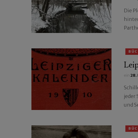
Die P
hinter
Parth
BÜC
Leip
ein
28.
Schill
jeder
und S
BÜC