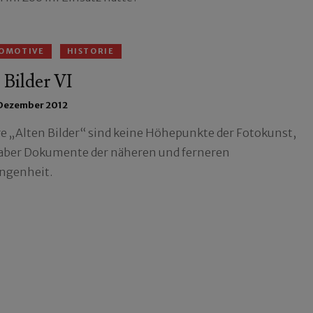
OMOTIVE
HISTORIE
 Bilder VI
 Dezember 2012
e „Alten Bilder“ sind keine Höhepunkte der Fotokunst,
 aber Dokumente der näheren und ferneren
ngenheit.