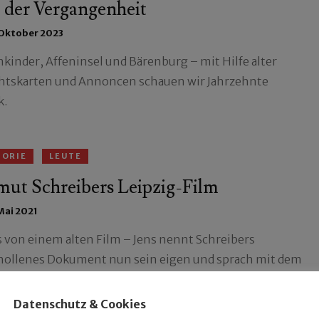
 der Vergangenheit
 Oktober 2023
kinder, Affeninsel und Bärenburg – mit Hilfe alter
htskarten und Annoncen schauen wir Jahrzehnte
k.
TORIE
LEUTE
mut Schreibers Leipzig-Film
 Mai 2021
 von einem alten Film – Jens nennt Schreibers
hollenes Dokument nun sein eigen und sprach mit dem
und der Schnittmeisterin.
Datenschutz & Cookies